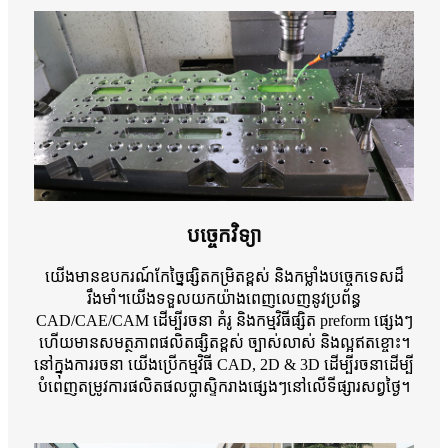
បច្ចេកវិទ្យា
យើងមានឧបករណ៍កែច្នៃផ្សិតកម្រិតខ្ពស់ និងកម្លាំងបច្ចេកទេសដ៏
រឹងមាំ។យើងទទួលយកយ៉ាងពេញលេញនូវប្រព័ន្ធ
CAD/CAE/CAM ដើម្បីរចនា គំរូ និងកម្មវិធីផ្សិត preform ផ្សេងៗ
ហើយមានសមត្ថភាពផលិតផ្សិតខ្ពស់ ច្បាស់លាស់ និងល្អឥតខ្ចោះ។
នៅក្នុងការរចនា យើងប្រើកម្មវិធី CAD, 2D & 3D ដើម្បីរចនាដើម្បី
បំពេញតម្រូវការផលិតផលប្លាស្ទិករាងផ្សេងៗនៅលើទីផ្សារសព្វថ្ងៃ។