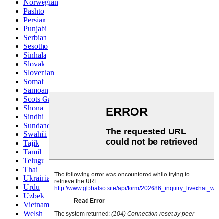
Norwegian
Pashto
Persian
Punjabi
Serbian
Sesotho
Sinhala
Slovak
Slovenian
Somali
Samoan
Scots Gaelic
Shona
Sindhi
Sundanese
Swahili
Tajik
Tamil
Telugu
Thai
Ukrainian
Urdu
Uzbek
Vietnamese
Welsh