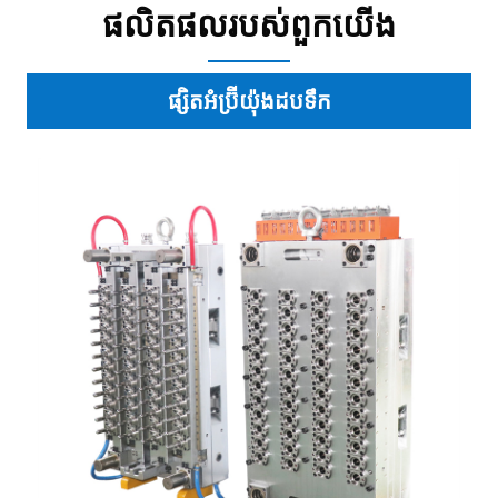
ផលិតផល​របស់​ពួក​យើង
ផ្សិតអំប្រ៊ីយ៉ុងដបទឹក