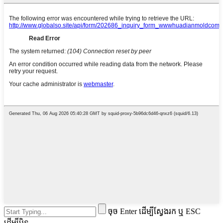
ចុច Enter ដើម្បីស្វែងរក ឬ ESC
ដើម្បីបិទ