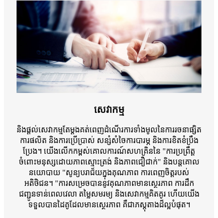
សេវាកម្ម
និងផ្តល់សេវាកម្មតែម្តងគត់ពេញដំណើរការទាំងមូលនៃការរចនាផ្សិត
ការផលិត និងការប្រើប្រាស់ សន្សំសំចៃការបារម្ភ និងការខិតខំប្រឹង
ប្រែង។ យើងលើកកម្ពស់គោលការណ៍សហគ្រិននៃ "ការប្រព្រឹត្ត
ចំពោះមនុស្សដោយភាពស្មោះត្រង់ និងភាពជឿជាក់" និងបន្តគោល
នយោបាយ "សូន្យបរាជ័យក្នុងគុណភាព ការពេញចិត្តរបស់
អតិថិជន។ "ការសម្រេចបាននូវគុណភាពមានស្ថេរភាព ការដឹក
ជញ្ជូនទាន់ពេលវេលា តម្លៃសមរម្យ និងសេវាកម្មគិតគូរ ហើយយើង
ទទួលបានដៃគូដែលមានស្ថេរភាព គឺជាភស្តុតាងដ៏ល្អបំផុត។