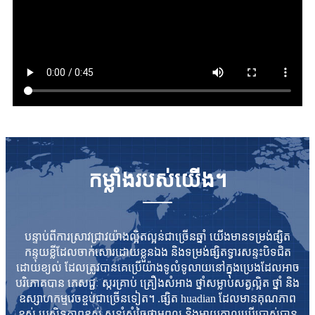
កម្លាំងរបស់យើង។
បន្ទាប់ពីការស្រាវជ្រាវយ៉ាងល្អិតល្អន់ជាច្រើនឆ្នាំ យើងមានទម្រង់ផ្សិត
កន្ទុយខ្លីដែលចាក់សោរដោយខ្លួនឯង និងទម្រង់ផ្សិតទ្វារសន្ទះបិទជិត
ដោយខ្យល់ ដែលត្រូវបានគេប្រើយ៉ាងទូលំទូលាយនៅក្នុងប្រេងដែលអាច
បរិភោគបាន ភេសជ្ជៈ ស្ករគ្រាប់ គ្រឿងសំអាង ថ្នាំសម្លាប់សត្វល្អិត ថ្នាំ និង
ឧស្សាហកម្មវេចខ្ចប់ជាច្រើនទៀត។ .ផ្សិត huadian ដែលមានគុណភាព
ខ្ពស់ ប្រសិទ្ធភាពខ្ពស់ សន្សំសំចៃថាមពល និងអាយុកាលប្រើប្រាស់បាន