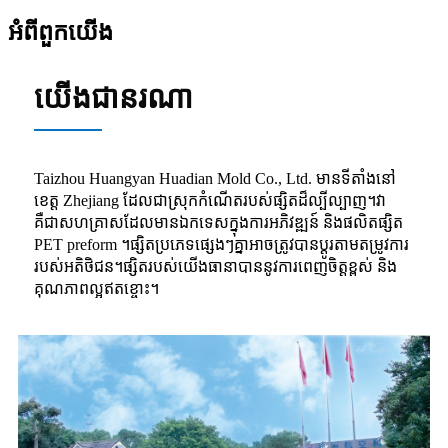
អំពី​ពួក​យើង
យើង​ជា​នរណា
Taizhou Huangyan Huadian Mold Co., Ltd. មានទីតាំងនៅ
ខេត្ត Zhejiang ដែលជាស្រុកកំណើតរបស់ផ្សិតដ៏ល្បីល្បាញ។វា
គឺជាសហគ្រាសដែលមានឯកទេសក្នុងការអភិវឌ្ឍន៍ និងផលិតផ្សិត
PET preform ។ផ្សិតប្រភេទផ្សេងៗគ្នាអាចត្រូវបានប្តូរតាមតម្រូវការ
របស់អតិថិជន។ផ្សិតរបស់យើងធានាបាននូវការពេញចិត្តខ្ពស់ និង
គុណភាពល្អឥតខ្ចោះ។