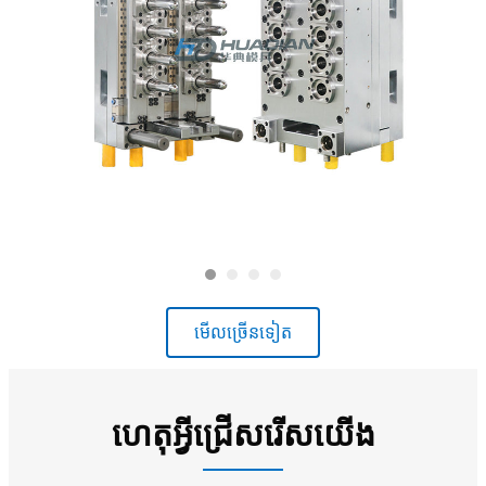
មើល​ច្រើន​ទៀត
ហេតុអ្វីជ្រើសរើសយើង