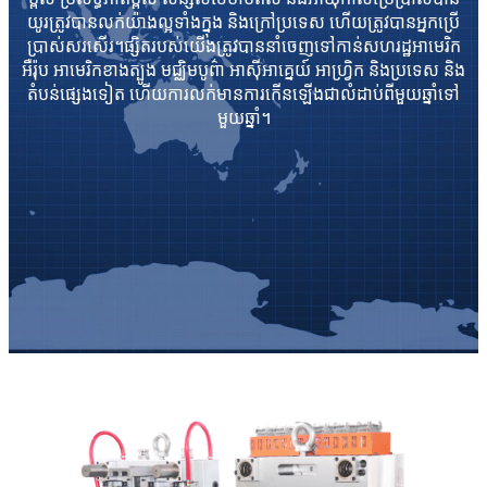
យូរត្រូវបានលក់យ៉ាងល្អទាំងក្នុង និងក្រៅប្រទេស ហើយត្រូវបានអ្នកប្រើ
ប្រាស់សរសើរ។ផ្សិតរបស់យើងត្រូវបាននាំចេញទៅកាន់សហរដ្ឋអាមេរិក
អឺរ៉ុប អាមេរិកខាងត្បូង មជ្ឈិមបូព៌ា អាស៊ីអាគ្នេយ៍ អាហ្រ្វិក និងប្រទេស និង
តំបន់ផ្សេងទៀត ហើយការលក់មានការកើនឡើងជាលំដាប់ពីមួយឆ្នាំទៅ
មួយឆ្នាំ។