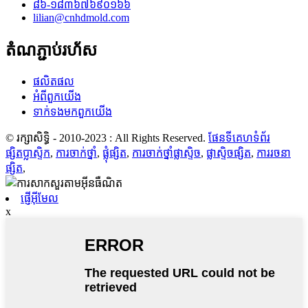
៨៦-១៨៣៦៧៦៩០១៦៦
lilian@cnhdmold.com
តំណភ្ជាប់រហ័ស
ផលិតផល
អំពី​ពួក​យើង
ទាក់ទង​មក​ពួក​យើង
© រក្សាសិទ្ធិ - 2010-2023 : All Rights Reserved.
ផែនទីគេហទំព័រ
ផ្សិតប្លាស្ទិក
,
ការចាក់ថ្នាំ
,
ផ្លុំផ្សិត
,
ការចាក់ថ្នាំផ្លាស្ទិច
,
ផ្លាស្ទិចផ្សិត
,
ការរចនា
ផ្សិត
,
ផ្ញើអ៊ីមែល
x