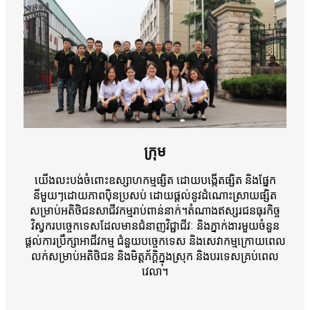
ក្រុម
យើងលះបង់ចំពោះឧស្សាហកម្មផ្សិត ដោយបង្កើតផ្សិត និងផ្នែក
នីមួយៗដោយភាពប៉ិនប្រសប់ ដោយផ្តល់នូវដំណោះស្រាយផ្សិត
សម្រាប់អតិថិជនសាជីវកម្មរាប់ពាន់នាក់។តំណាងឥស្សរជនធុរកិច្ច
វិស្វករបច្ចេកទេសដែលមានជំនាញវិជ្ជាជីវៈ និងភ្នាក់ងារមួយចំនួន
ផ្តល់ការប្រឹក្សាអាជីវកម្ម ជំនួយបច្ចេកទេស និងសេវាកម្មក្រោយពេល
លក់សម្រាប់អតិថិជន និងមិត្តភ័ក្តិក្នុងស្រុក និងបរទេសគ្រប់ពេល
វេលា។