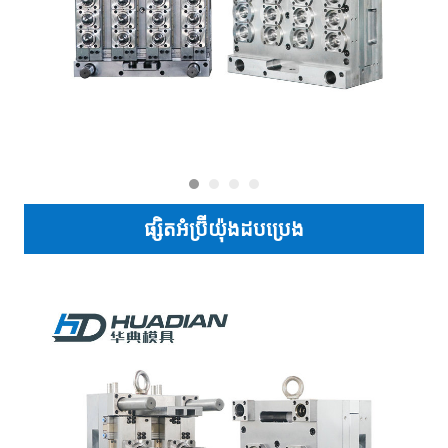
ផ្សិតអំប្រ៊ីយ៉ុងដបប្រេង