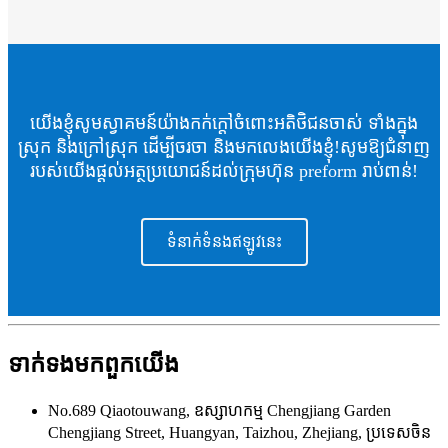
យើងខ្ញុំសូមស្វាគមន៍យ៉ាងកក់ក្តៅចំពោះអតិថិជនចាស់ ទាំងក្នុង
ស្រុក និងក្រៅស្រុក ដើម្បីចរចា និងមកលេងយើងខ្ញុំ!សូមឱ្យជំនាញ
របស់យើងផ្តល់អត្ថប្រយោជន៍ដល់ក្រុមហ៊ុន preform រាប់ពាន់!
ទំនាក់ទំនងឥឡូវនេះ
ទាក់ទង​មក​ពួក​យើង
No.689 Qiaotouwang, ឧស្សាហកម្ម Chengjiang Garden
Chengjiang Street, Huangyan, Taizhou, Zhejiang, ប្រទេសចិន