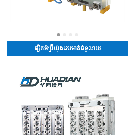
ផ្សិតអំប្រ៊ីយ៉ុងដបមាត់ធំទូលាយ